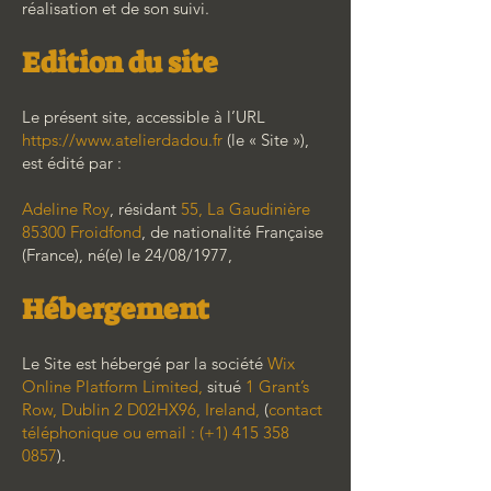
réalisation et de son suivi.
Edition du site
Le présent site, accessible à l’URL
https://www.atelierdadou.fr
(le « Site »),
est édité par :
Adeline Roy
, résidant
55, La Gaudinière
85300 Froidfond
, de nationalité Française
(France), né(e) le 24/08/1977,
Hébergement
Le Site est hébergé par la société
Wix
Online Platform Limited,
situé
1 Grant’s
Row, Dublin 2 D02HX96, Ireland,
(
contact
téléphonique ou email : (+1)
415 358
0857
).