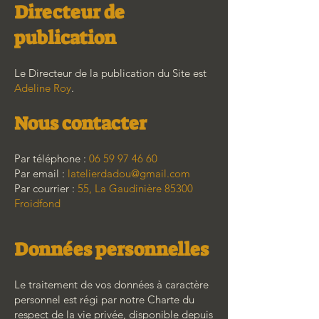
Directeur de
publication
Le Directeur de la publication du Site est
Adeline Roy
.
Nous contacter
Par téléphone :
06 59 97 46 60
Par email :
latelierdadou@gmail.com
Par courrier :
55, La Gaudinière 85300
Froidfond
Données personnelles
Le traitement de vos données à caractère
personnel est régi par notre Charte du
respect de la vie privée, disponible depuis