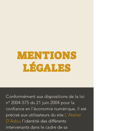
MENTIONS
LÉGALES
Conformément aux dispositions de la loi
n°
2004-575
du 21 juin 2004 pour la
confiance en l'économie numérique, il est
précisé aux utilisateurs du site
L'Atelier
D'Adou
l'identité des différents
intervenants dans le cadre de sa